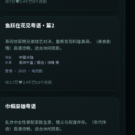
7万
3.4千
9个月前
1:09:53
中国大陆
最新
鱼跃在花见粤语·篇2
寿司世家两兄弟技艺对决，重新发现料理真谛。（美食剧
情）高清流畅，适合休闲观影。
中国大陆
地区
易烊千玺 / 周迅 / 汤唯 等
主演
爱情
·
2025
·
电视剧
2.7万
2.4千
10个月前
1:29:59
中国香港
最新
巾帼枭雄粤语
乱世中女性掌舵家族生意，情义与权谋并存。（年代传
奇）高清流畅，适合休闲观影。