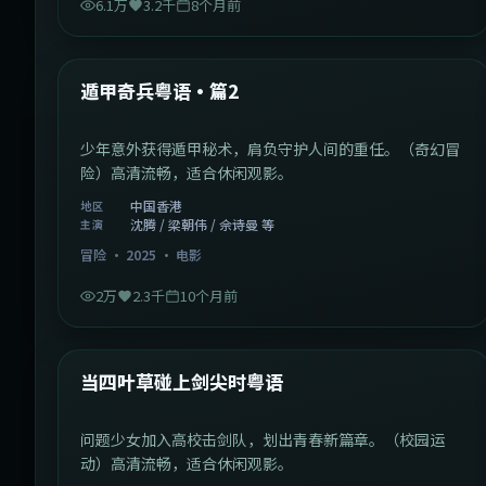
6.1万
3.2千
8个月前
1:10:21
中国香港
最新
遁甲奇兵粤语·篇2
少年意外获得遁甲秘术，肩负守护人间的重任。（奇幻冒
险）高清流畅，适合休闲观影。
中国香港
地区
沈腾 / 梁朝伟 / 佘诗曼 等
主演
冒险
·
2025
·
电影
2万
2.3千
10个月前
1:23:05
中国大陆
最新
当四叶草碰上剑尖时粤语
问题少女加入高校击剑队，划出青春新篇章。（校园运
动）高清流畅，适合休闲观影。