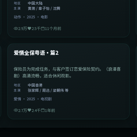
中国大陆
地区
黄渤 / 章子怡 / 沈腾
主演
动作
·
2025
·
电影
2.9万
2.5千
11个月前
47:04
中国香港
最新
爱情全保粤语·篇2
保险员为完成任务，与客户签订恋爱保险契约。（浪漫喜
剧）高清流畅，适合休闲观影。
中国香港
地区
张家辉 / 周迅 / 梁朝伟 等
主演
爱情
·
2025
·
电视剧
2.7万
2.4千
1年前