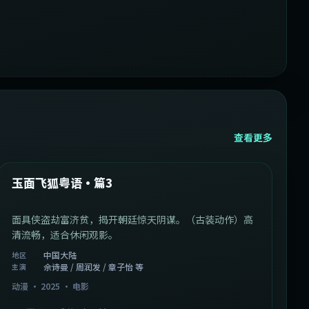
查看更多
1:07:39
中国大陆
最新
玉面飞狐粤语·篇3
面具侠盗劫富济贫，揭开朝廷惊天阴谋。（古装动作）高
清流畅，适合休闲观影。
中国大陆
地区
佘诗曼 / 周润发 / 章子怡 等
主演
动漫
·
2025
·
电影