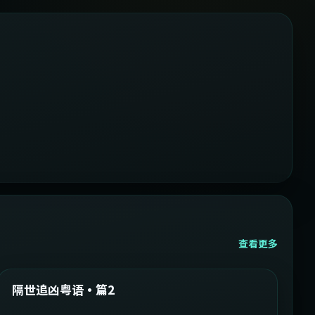
查看更多
2:05:21
韩国
精选
隔世追凶粤语·篇2