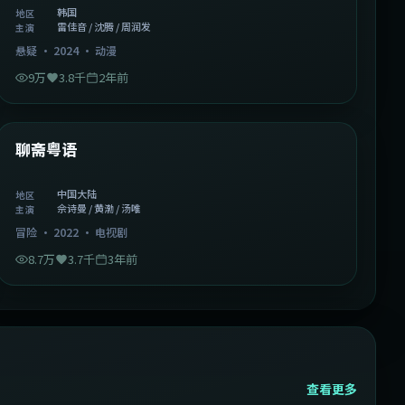
韩国
地区
雷佳音 / 沈腾 / 周润发
主演
悬疑
·
2024
·
动漫
9万
3.8千
2年前
2:02:43
中国大陆
精选
聊斋粤语
中国大陆
地区
佘诗曼 / 黄渤 / 汤唯
主演
冒险
·
2022
·
电视剧
8.7万
3.7千
3年前
查看更多
2:13:08
韩国