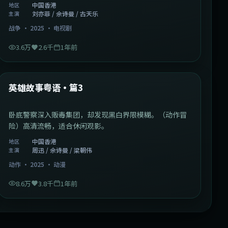
中国香港
地区
刘亦菲 / 佘诗曼 / 古天乐
主演
战争
·
2025
·
电视剧
3.6万
2.6千
1年前
2:09:45
中国香港
最新
英雄故事粤语·篇3
卧底警察深入贩毒集团，却发现黑白界限模糊。（动作冒
险）高清流畅，适合休闲观影。
中国香港
地区
周迅 / 佘诗曼 / 梁朝伟
主演
动作
·
2025
·
动漫
8.6万
3.8千
1年前