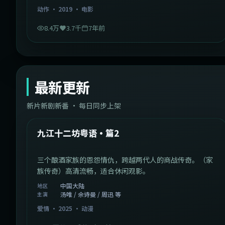
动作
·
2019
·
电影
8.4万
3.7千
7年前
最新更新
新片新剧新番 · 每日同步上架
1:20:26
中国大陆
最新
九江十二坊粤语·篇2
三个酿酒家族的恩怨情仇，跨越两代人的商战传奇。（家
族传奇）高清流畅，适合休闲观影。
中国大陆
地区
汤唯 / 佘诗曼 / 周迅 等
主演
爱情
·
2025
·
动漫