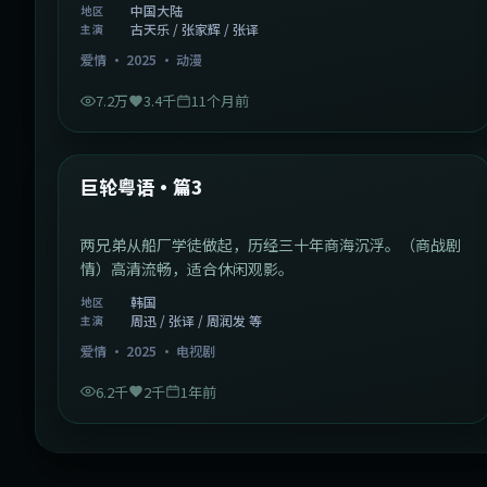
中国大陆
地区
古天乐 / 张家辉 / 张译
主演
爱情
·
2025
·
动漫
7.2万
3.4千
11个月前
2:01:03
韩国
最新
巨轮粤语·篇3
两兄弟从船厂学徒做起，历经三十年商海沉浮。（商战剧
情）高清流畅，适合休闲观影。
韩国
地区
周迅 / 张译 / 周润发 等
主演
爱情
·
2025
·
电视剧
6.2千
2千
1年前