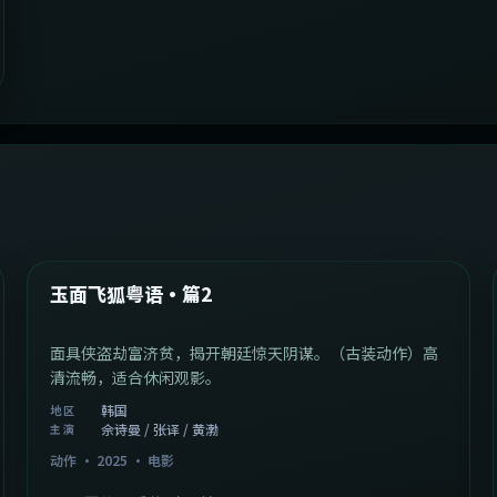
2:13:08
韩国
最新
玉面飞狐粤语·篇2
面具侠盗劫富济贫，揭开朝廷惊天阴谋。（古装动作）高
清流畅，适合休闲观影。
韩国
地区
佘诗曼 / 张译 / 黄渤
主演
动作
·
2025
·
电影