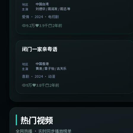
中国台湾
地区
刘德华 / 周润发 / 周迅 等
主演
爱情
·
2024
·
电视剧
9.2万
3.9千
2年前
1:06:37
中国香港
精选
闭门一家亲粤语
中国香港
地区
黄渤 / 章子怡 / 古天乐
主演
喜剧
·
2024
·
动漫
9万
3.8千
2年前
热门视频
全网热播 · 实时同步播放榜单
44:14
韩国