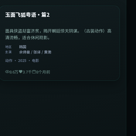
热门
玉面飞狐粤语·篇2
面具侠盗劫富济贫，揭开朝廷惊天阴谋。（古装动作）高
清流畅，适合休闲观影。
韩国
地区
佘诗曼 / 张译 / 黄渤
主演
动作
·
2025
·
电影
8.6万
3.7千
8个月前