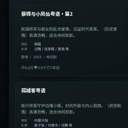
热门
蔡锷与小凤仙粤语·篇2
民国将军与歌女的乱世爱情，见证时代变革。（历史爱
情）高清流畅，适合休闲观影。
韩国
地区
沈腾 / 张家辉 / 黄渤 等
主演
爱情
·
2018
·
电视剧
8.6万
3.8千
7年前
1:11:10
中国大陆
热门
孤城客粤语
独行侠客守护边陲小城，对抗外敌与内心孤寂。（武侠剧
情）高清流畅，适合休闲观影。
中国大陆
地区
章子怡 / 刘德华 / 沈腾 等
主演