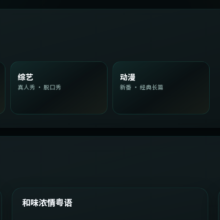
综艺
动漫
真人秀 · 脱口秀
新番 · 经典长篇
2:08:51
韩国
精选
和味浓情粤语