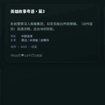
热门
英雄故事粤语·篇3
卧底警察深入贩毒集团，却发现黑白界限模糊。（动作冒
险）高清流畅，适合休闲观影。
中国香港
地区
周迅 / 佘诗曼 / 梁朝伟
主演
动作
·
2025
·
动漫
8.6万
3.8千
1年前