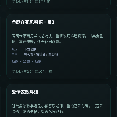
8.6万
3.7千
8个月前
1:02:40
中国香港
最新
鱼跃在花见粤语·篇3
寿司世家两兄弟技艺对决，重新发现料理真谛。（美食剧
情）高清流畅，适合休闲观影。
中国香港
地区
周润发 / 雷佳音 / 黄渤 等
主演
动作
·
2025
·
动漫
3.4万
2.6千
10个月前
1:46:58
中国大陆
最新
爱情安歌粤语
过气摇滚歌手遇见小镇音乐老师，重拾音乐与爱。（音乐
爱情）高清流畅，适合休闲观影。