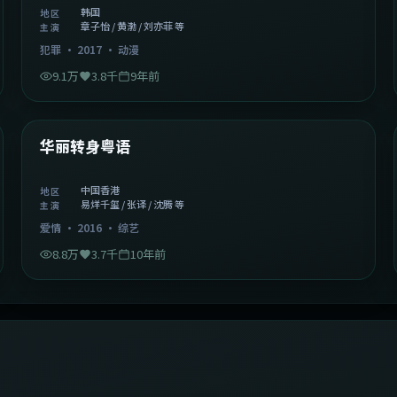
韩国
地区
章子怡 / 黄渤 / 刘亦菲 等
主演
犯罪
·
2017
·
动漫
9.1万
3.8千
9年前
1:27:50
中国香港
精选
华丽转身粤语
中国香港
地区
易烊千玺 / 张译 / 沈腾 等
主演
爱情
·
2016
·
综艺
8.8万
3.7千
10年前
2:09:45
中国香港