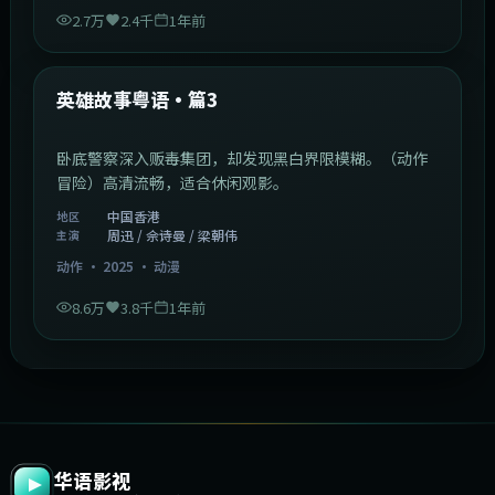
2.7万
2.4千
1年前
2:09:45
中国香港
最新
英雄故事粤语·篇3
卧底警察深入贩毒集团，却发现黑白界限模糊。（动作
冒险）高清流畅，适合休闲观影。
中国香港
地区
周迅 / 佘诗曼 / 梁朝伟
主演
动作
·
2025
·
动漫
8.6万
3.8千
1年前
华语影视