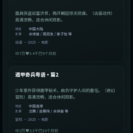
面具侠盗劫富济贫，揭开朝廷惊天阴谋。（古装动作）
高清流畅，适合休闲观影。
中国大陆
地区
佘诗曼 / 周润发 / 章子怡 等
主演
动漫
·
2025
·
电影
7万
3.4千
9个月前
1:10:21
中国香港
最新
遁甲奇兵粤语·篇2
少年意外获得遁甲秘术，肩负守护人间的重任。（奇幻
冒险）高清流畅，适合休闲观影。
中国香港
地区
沈腾 / 梁朝伟 / 佘诗曼 等
主演
冒险
·
2025
·
电影
2万
2.3千
10个月前