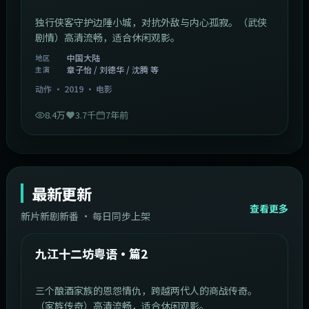
独行侠客守护边陲小城，对抗外敌与内心孤寂。（武侠
剧情）高清流畅，适合休闲观影。
中国大陆
地区
章子怡 / 刘德华 / 沈腾 等
主演
动作
·
2019
·
电影
8.4万
3.7千
7年前
最新更新
查看更多
新片新剧新番 · 每日同步上架
1:20:26
中国大陆
最新
九江十二坊粤语·篇2
三个酿酒家族的恩怨情仇，跨越两代人的商战传奇。
（家族传奇）高清流畅，适合休闲观影。