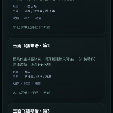
中国大陆
地区
汤唯 / 佘诗曼 / 周迅 等
主演
爱情
·
2025
·
动漫
6.1万
3.2千
8个月前
2:13:08
韩国
最新
玉面飞狐粤语·篇2
面具侠盗劫富济贫，揭开朝廷惊天阴谋。（古装动作）
高清流畅，适合休闲观影。
韩国
地区
佘诗曼 / 张译 / 黄渤
主演
动作
·
2025
·
电影
8.6万
3.7千
8个月前
1:07:39
中国大陆
最新
玉面飞狐粤语·篇3