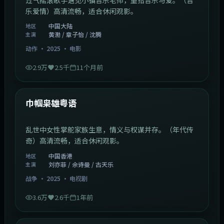
乐爱情）高清流畅，适合休闲观影。
中国大陆
地区
黄渤 / 章子怡 / 沈腾
主演
动作
·
2025
·
电影
2.9万
2.5千
11个月前
1:29:59
中国香港
最新
巾帼枭雄粤语
乱世中女性掌舵家族生意，情义与权谋并存。（年代传
奇）高清流畅，适合休闲观影。
中国香港
地区
刘亦菲 / 佘诗曼 / 古天乐
主演
战争
·
2025
·
电视剧
3.6万
2.6千
1年前
2:01:03
韩国