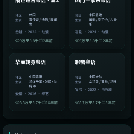
韩国
中国香港
地区
地区
雷佳音 / 沈腾 / 周润
黄渤 / 章子怡 / 古天
主演
主演
发
乐
悬疑
·
2024
·
动漫
喜剧
·
2024
·
动漫
9万
3.8千
2年前
9万
3.8千
2年前
1:27:50
2:02:43
中国香港
中国大陆
精选
精选
华丽转身粤语
聊斋粤语
中国香港
中国大陆
地区
地区
易烊千玺 / 张译 / 沈
佘诗曼 / 黄渤 / 汤唯
主演
主演
腾 等
冒险
·
2022
·
电视剧
爱情
·
2016
·
综艺
8.8万
3.7千
10年前
8.7万
3.7千
3年前