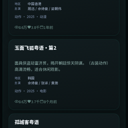
中国香港
地区
周迅 / 佘诗曼 / 梁朝伟
主演
动作
·
2025
·
动漫
8.6万
3.8千
1年前
2:13:08
韩国
热门
玉面飞狐粤语·篇2
面具侠盗劫富济贫，揭开朝廷惊天阴谋。（古装动作）
高清流畅，适合休闲观影。
韩国
地区
佘诗曼 / 张译 / 黄渤
主演
动作
·
2025
·
电影
8.6万
3.7千
8个月前
1:11:10
中国大陆
热门
孤城客粤语