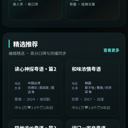
真人秀 · 脱口秀
新番 · 经典长篇
精选推荐
查看更多
编辑精选 · 高分口碑与热播同步
1:54:36
2:08:51
中国台湾
韩国
精选
精选
读心神探粤语·篇2
和味浓情粤语
中国台湾
韩国
地区
地区
刘德华 / 周润发 / 周
章子怡 / 黄渤 / 刘亦
主演
主演
迅 等
菲 等
爱情
·
2024
·
电视剧
犯罪
·
2017
·
动漫
9.2万
3.9千
2年前
9.1万
3.8千
9年前
2:05:21
1:06:37
韩国
中国香港
精选
精选
隔世追凶粤语·篇2
闭门一家亲粤语