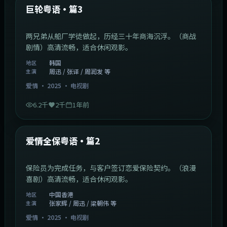
最新
巨轮粤语·篇3
两兄弟从船厂学徒做起，历经三十年商海沉浮。（商战
剧情）高清流畅，适合休闲观影。
韩国
地区
周迅 / 张译 / 周润发 等
主演
爱情
·
2025
·
电视剧
6.2千
2千
1年前
47:04
中国香港
最新
爱情全保粤语·篇2
保险员为完成任务，与客户签订恋爱保险契约。（浪漫
喜剧）高清流畅，适合休闲观影。
中国香港
地区
张家辉 / 周迅 / 梁朝伟 等
主演
爱情
·
2025
·
电视剧