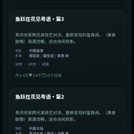
1:02:40
中国香港
最新
鱼跃在花见粤语·篇3
寿司世家两兄弟技艺对决，重新发现料理真谛。（美食
剧情）高清流畅，适合休闲观影。
中国香港
地区
周润发 / 雷佳音 / 黄渤 等
主演
动作
·
2025
·
动漫
3.4万
2.6千
10个月前
1:09:53
中国大陆
最新
鱼跃在花见粤语·篇2
寿司世家两兄弟技艺对决，重新发现料理真谛。（美食
剧情）高清流畅，适合休闲观影。
中国大陆
地区
易烊千玺 / 周迅 / 汤唯 等
主演