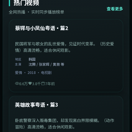
热门视频
查看更多
全网热播 · 实时同步播放榜单
44:14
韩国
热门
蔡锷与小凤仙粤语·篇2
民国将军与歌女的乱世爱情，见证时代变革。（历史爱
情）高清流畅，适合休闲观影。
韩国
地区
沈腾 / 张家辉 / 黄渤 等
主演
爱情
·
2018
·
电视剧
8.6万
3.8千
7年前
2:09:45
中国香港
热门
英雄故事粤语·篇3
卧底警察深入贩毒集团，却发现黑白界限模糊。（动作
冒险）高清流畅，适合休闲观影。