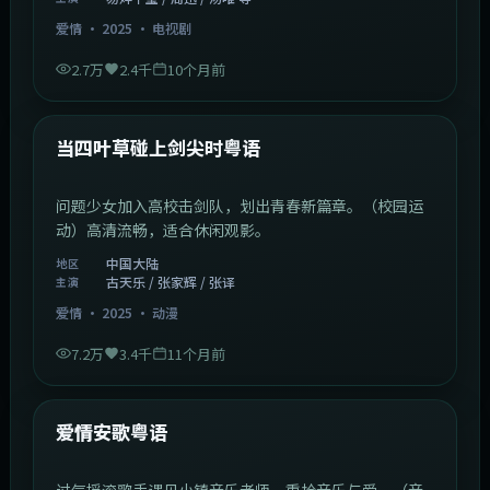
爱情
·
2025
·
电视剧
2.7万
2.4千
10个月前
1:23:05
中国大陆
最新
当四叶草碰上剑尖时粤语
问题少女加入高校击剑队，划出青春新篇章。（校园运
动）高清流畅，适合休闲观影。
中国大陆
地区
古天乐 / 张家辉 / 张译
主演
爱情
·
2025
·
动漫
7.2万
3.4千
11个月前
1:46:58
中国大陆
最新
爱情安歌粤语
过气摇滚歌手遇见小镇音乐老师，重拾音乐与爱。（音