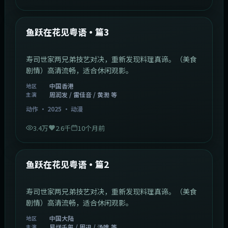
1:02:40
中国香港
最新
鱼跃在花见粤语·篇3
寿司世家两兄弟技艺对决，重新发现料理真谛。（美食
剧情）高清流畅，适合休闲观影。
中国香港
地区
周润发 / 雷佳音 / 黄渤 等
主演
动作
·
2025
·
动漫
3.4万
2.6千
10个月前
1:09:53
中国大陆
最新
鱼跃在花见粤语·篇2
寿司世家两兄弟技艺对决，重新发现料理真谛。（美食
剧情）高清流畅，适合休闲观影。
中国大陆
地区
易烊千玺 / 周迅 / 汤唯 等
主演