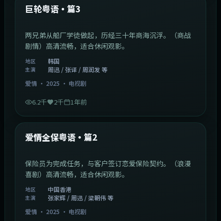
最新
巨轮粤语·篇3
两兄弟从船厂学徒做起，历经三十年商海沉浮。（商战
剧情）高清流畅，适合休闲观影。
韩国
地区
周迅 / 张译 / 周润发 等
主演
爱情
·
2025
·
电视剧
6.2千
2千
1年前
47:04
中国香港
最新
爱情全保粤语·篇2
保险员为完成任务，与客户签订恋爱保险契约。（浪漫
喜剧）高清流畅，适合休闲观影。
中国香港
地区
张家辉 / 周迅 / 梁朝伟 等
主演
爱情
·
2025
·
电视剧