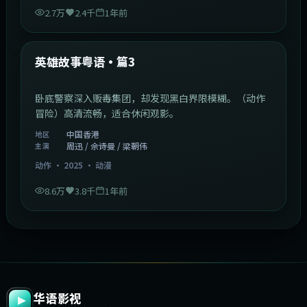
2.7万
2.4千
1年前
2:09:45
中国香港
最新
英雄故事粤语·篇3
卧底警察深入贩毒集团，却发现黑白界限模糊。（动作
冒险）高清流畅，适合休闲观影。
中国香港
地区
周迅 / 佘诗曼 / 梁朝伟
主演
动作
·
2025
·
动漫
8.6万
3.8千
1年前
华语影视