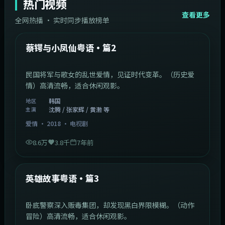
热门视频
查看更多
全网热播 · 实时同步播放榜单
44:14
韩国
热门
蔡锷与小凤仙粤语·篇2
民国将军与歌女的乱世爱情，见证时代变革。（历史爱
情）高清流畅，适合休闲观影。
韩国
地区
沈腾 / 张家辉 / 黄渤 等
主演
爱情
·
2018
·
电视剧
8.6万
3.8千
7年前
2:09:45
中国香港
热门
英雄故事粤语·篇3
卧底警察深入贩毒集团，却发现黑白界限模糊。（动作
冒险）高清流畅，适合休闲观影。