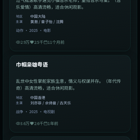
乐爱情）高清流畅，适合休闲观影。
中国大陆
地区
黄渤 / 章子怡 / 沈腾
主演
动作
·
2025
·
电影
2.9万
2.5千
11个月前
1:29:59
中国香港
最新
巾帼枭雄粤语
乱世中女性掌舵家族生意，情义与权谋并存。（年代传
奇）高清流畅，适合休闲观影。
中国香港
地区
刘亦菲 / 佘诗曼 / 古天乐
主演
战争
·
2025
·
电视剧
3.6万
2.6千
1年前
2:01:03
韩国