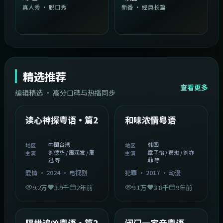
真人秀 · 脱口秀
新番 · 经典长篇
精选推荐
查看更多
编辑精选 · 高分口碑与热播同步
1:54:36
2:08:51
中国台湾
韩国
精选
精选
读心神探粤语·篇2
和味浓情粤语
中国台湾
韩国
地区
地区
刘德华 / 周润发 / 周
章子怡 / 黄渤 / 刘亦
主演
主演
迅 等
菲 等
爱情
·
2024
·
电视剧
犯罪
·
2017
·
动漫
9.2万
3.9千
2年前
9.1万
3.8千
9年前
2:05:21
1:06:37
韩国
中国香港
精选
精选
隔世追凶粤语·篇2
闭门一家亲粤语