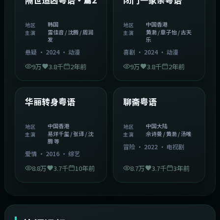
韩国
中国香港
地区
地区
雷佳音 / 沈腾 / 周润
黄渤 / 章子怡 / 古天
主演
主演
发
乐
悬疑
·
2024
·
动漫
喜剧
·
2024
·
动漫
9万
3.8千
2年前
9万
3.8千
2年前
1:27:50
2:02:43
中国香港
中国大陆
精选
精选
华丽转身粤语
聊斋粤语
中国香港
中国大陆
地区
地区
易烊千玺 / 张译 / 沈
佘诗曼 / 黄渤 / 汤唯
主演
主演
腾 等
冒险
·
2022
·
电视剧
爱情
·
2016
·
综艺
8.8万
3.7千
10年前
8.7万
3.7千
3年前