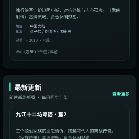
独行侠客守护边陲小城，对抗外敌与内心孤寂。（武侠
剧情）高清流畅，适合休闲观影。
中国大陆
地区
章子怡 / 刘德华 / 沈腾 等
主演
动作
·
2019
·
电影
8.4万
3.7千
7年前
最新更新
查看更多
新片新剧新番 · 每日同步上架
1:20:26
中国大陆
最新
九江十二坊粤语·篇2
三个酿酒家族的恩怨情仇，跨越两代人的商战传奇。
（家族传奇）高清流畅，适合休闲观影。