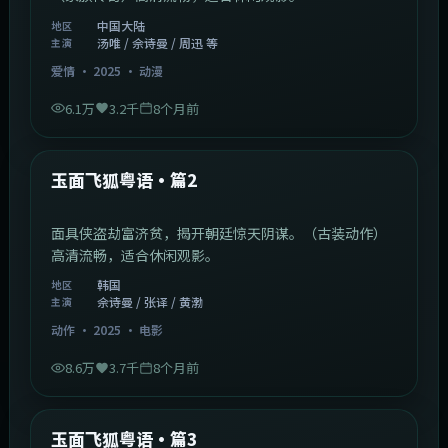
中国大陆
地区
汤唯 / 佘诗曼 / 周迅 等
主演
爱情
·
2025
·
动漫
6.1万
3.2千
8个月前
2:13:08
韩国
最新
玉面飞狐粤语·篇2
面具侠盗劫富济贫，揭开朝廷惊天阴谋。（古装动作）
高清流畅，适合休闲观影。
韩国
地区
佘诗曼 / 张译 / 黄渤
主演
动作
·
2025
·
电影
8.6万
3.7千
8个月前
1:07:39
中国大陆
最新
玉面飞狐粤语·篇3