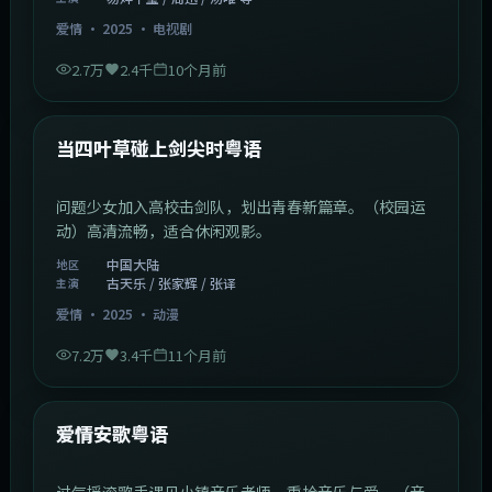
爱情
·
2025
·
电视剧
2.7万
2.4千
10个月前
1:23:05
中国大陆
最新
当四叶草碰上剑尖时粤语
问题少女加入高校击剑队，划出青春新篇章。（校园运
动）高清流畅，适合休闲观影。
中国大陆
地区
古天乐 / 张家辉 / 张译
主演
爱情
·
2025
·
动漫
7.2万
3.4千
11个月前
1:46:58
中国大陆
最新
爱情安歌粤语
过气摇滚歌手遇见小镇音乐老师，重拾音乐与爱。（音