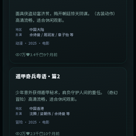
面具侠盗劫富济贫，揭开朝廷惊天阴谋。（古装动作）
高清流畅，适合休闲观影。
中国大陆
地区
佘诗曼 / 周润发 / 章子怡 等
主演
动漫
·
2025
·
电影
7万
3.4千
9个月前
1:10:21
中国香港
最新
遁甲奇兵粤语·篇2
少年意外获得遁甲秘术，肩负守护人间的重任。（奇幻
冒险）高清流畅，适合休闲观影。
中国香港
地区
沈腾 / 梁朝伟 / 佘诗曼 等
主演
冒险
·
2025
·
电影
2万
2.3千
10个月前