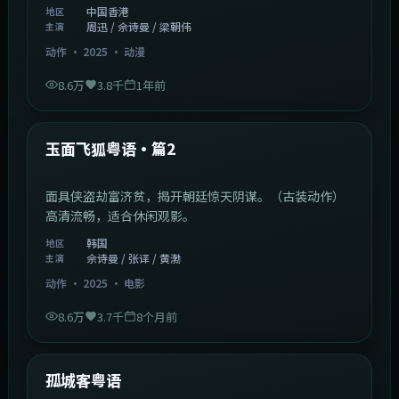
中国香港
地区
周迅 / 佘诗曼 / 梁朝伟
主演
动作
·
2025
·
动漫
8.6万
3.8千
1年前
2:13:08
韩国
热门
玉面飞狐粤语·篇2
面具侠盗劫富济贫，揭开朝廷惊天阴谋。（古装动作）
高清流畅，适合休闲观影。
韩国
地区
佘诗曼 / 张译 / 黄渤
主演
动作
·
2025
·
电影
8.6万
3.7千
8个月前
1:11:10
中国大陆
热门
孤城客粤语